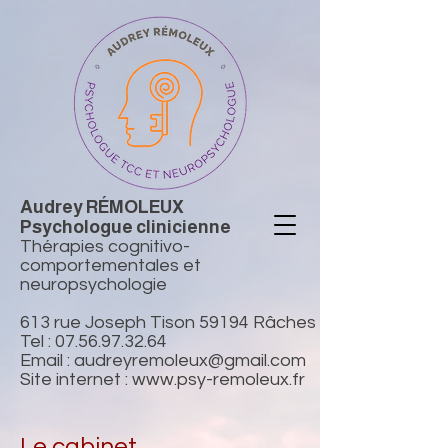
Audrey RÉMOLEUX
Psychologue clinicienne
Thérapies cognitivo-
comportementales et
neuropsychologie
613 rue Joseph Tison 59194 Râches
Tel :
07.56.97.32.64
Email :
audreyremoleux@gmail.com
Site internet :
www.psy-remoleux.fr
Le cabinet