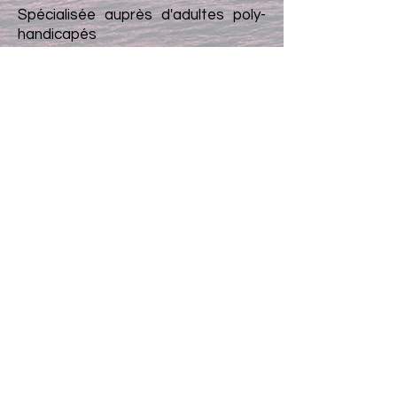
Spécialisée auprès d'adultes poly-
handicapés
- Auprès de personnes âgées dans
deux EHPAD
- Dans une clinique psychiatrique
spécialisée dans les troubles anxio-
dépressifs
- En Centre d'Accueil de jour
alcoologie puis en Soins de Suite et
de réadaptation addictologie
J'ai complété ma formation par un
DU de neuropsychologie clinique
obtenu en 2014 à l'hôpital de La Pitié
Salpétrière puis une formation en
remédiation cognitive pour les
enfants en 2016 (ANAE Paris)