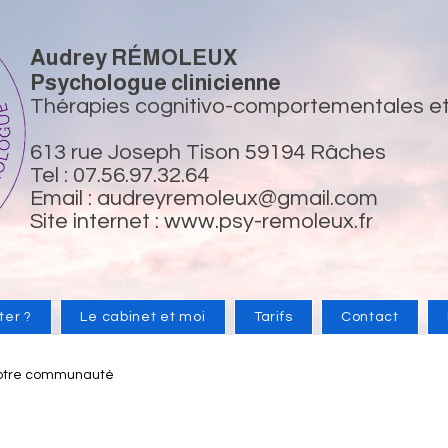
Audrey RÉMOLEUX
Psychologue clinicienne
Thérapies cognitivo-comportementales e
613 rue Joseph Tison 59194 Râches
Tel : 07.56.97.32.64
Email :
audreyremoleux@gmail.com
Site internet :
www.psy-remoleux.fr
ter ?
Le cabinet et moi
Tarifs
Contact
otre communauté